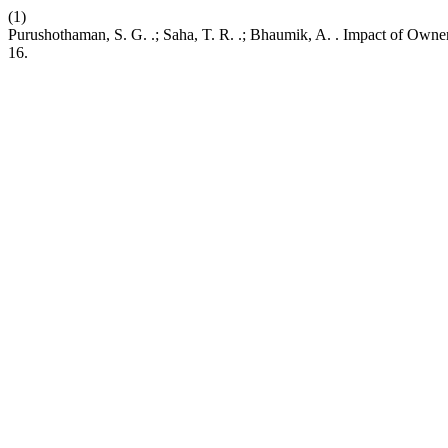
(1)
Purushothaman, S. G. .; Saha, T. R. .; Bhaumik, A. . Impact of Owners
16.